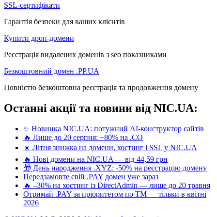
SSL-сертифікати
Гарантія безпеки для ваших клієнтів
Купити дроп-домени
Реєстрація видалених доменів з seo показниками
Безкоштовний домен .PP.UA
Повністю безкоштовна реєстрація та продовження домену
Останні акції та новини від NIC.UA:
✨ Новинка NIC.UA: потужний AI-конструктор сайтів
🔥 Лише до 20 серпня: −80% на .CO
☀️ Літня знижка на домени, хостинг і SSL у NIC.UA
🔥 Нові домени на NIC.UA — від 44,59 грн
🎁 День народження .XYZ: -50% на реєстрацію домену
Передзамовте свій .PAY домен уже зараз
🔥 –30% на хостинг із DirectAdmin — лише до 20 травня
Отримай .PAY за пріоритетом по ТМ — тільки в квітні
2026